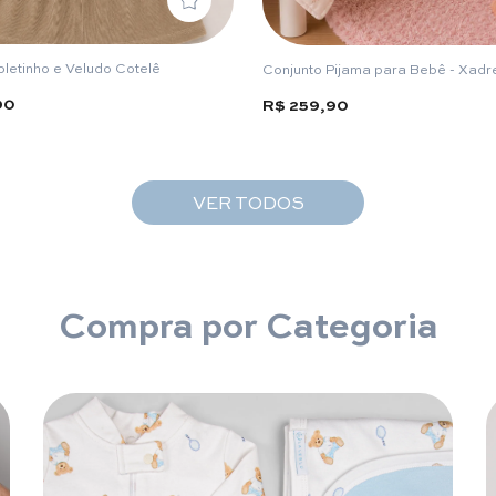
oletinho e Veludo Cotelê
Conjunto Pijama para Bebê - Xadr
90
R$ 259,90
VER TODOS
Compra por Categoria