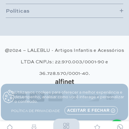
Políticas
@2024 – LALEBLU - Artigos Infantis e Acessórios
LTDA CNPJs: 22.970.003/0001-90 e
36.728.570/0001-40.
Utilizamos cookies para oferecer a melhor experiência e
Métodos de pagamento
desempenho, analisar como você interage e personalizar
o conteúdo.
POLÍTICA DE PRIVACIDADE
ACEITAR E FECHAR
Falar