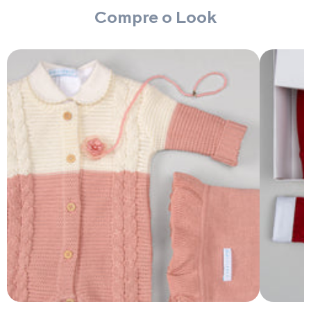
Compre o Look
Macacão - Aspen - Natural e
Rosê
R$ 249,90
Manta Babados - Rosê
R$ 209,90
Body com Gola - Bege -
Picueta
R$ 98,90