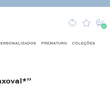
0
0 it
ERSONALIZADOS
PREMATURO
COLEÇÕES
nxoval*”