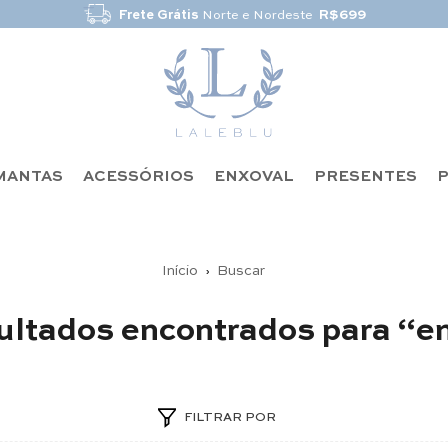
Frete Grátis
Norte e Nordeste
R$699
MANTAS
ACESSÓRIOS
ENXOVAL
PRESENTES
P
Início
›
Buscar
ultados encontrados para “e
FILTRAR POR