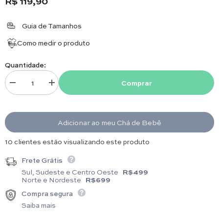
R$ 119,90
Guia de Tamanhos
Como medir o produto
Quantidade:
Comprar
Diminuir quantidade para Body com Gola - Detalhe - Azul Bebê
Aumentar quantidade para Body com Gola - Detalhe - Azul
Adicionar ao meu Chá de Bebê
3 clientes estão visualizando este produto
Frete Grátis
Sul, Sudeste e Centro Oeste
R$499
Norte e Nordeste
R$699
Compra segura
Saiba mais