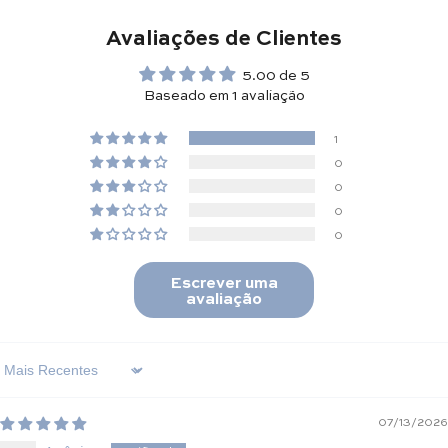
Avaliações de Clientes
5.00 de 5
Baseado em 1 avaliação
1
0
0
0
0
Escrever uma
avaliação
Sort By
07/13/2026