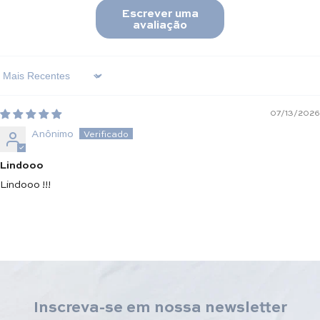
Escrever uma
avaliação
Sort By
07/13/2026
Anônimo
Lindooo
Lindooo !!!
Inscreva-se em nossa newsletter