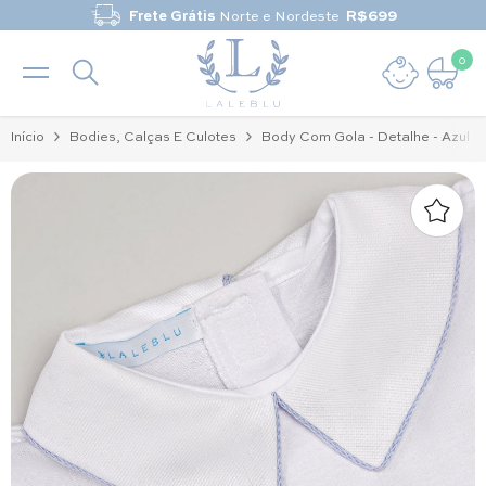
Pular para o conteúdo
Frete Grátis
Norte e Nordeste
R$699
0
0 it
Início
Bodies, Calças E Culotes
Body Com Gola - Detalhe - Azul 