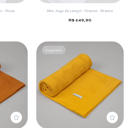
er - Rosa
Mini Jogo de Lençol - Firenze - Branco
R$ 249,90
Esgotado