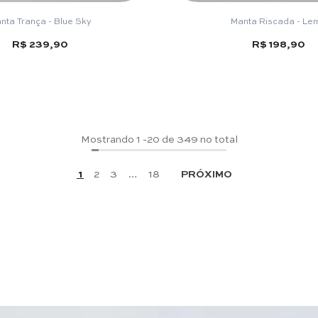
nta Trança - Blue Sky
Manta Riscada - Le
R$ 239,90
R$ 198,90
Mostrando
1
-
20
de 349 no total
1
2
3
…
18
PRÓXIMO