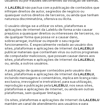
usuários ou por fraudes decorrentes da violação de senhas.
A
LALEBLU
não pactua com a publicação de conteúdos que
infrinjam direitos de autor, segredos de negócio ou
quaisquer outros direitos de terceiros, ou ainda que tenham
natureza discriminatória, ofensiva ou ilícita.
O usuário obriga-se a utilizar os sites, plataformas e
aplicações de Internet da Laleblu de forma a não causar
prejuízos a quaisquer direitos ou interesses de terceiros, ou
de qualquer forma que possa vir a causar dano,
sobrecarregar, inutilizar ou impedir o seu regular
funcionamento. É especialmente vedado ao usuário dos
sites, plataformas e aplicações de Internet da
LALEBLU
publicar materiais que contenham vírus ou outros programas
de computador maliciosos, que possam causar danos aos
sites, plataformas e aplicações de Internet da
LALEBLU
,
ou, ainda, a outros usuários.
A publicação de quaisquer conteúdos pelo usuário dos
sites, plataformas e aplicações de Internet da
LALEBLU
,
incluindo mensagens e comentários, implica em licença não-
exclusiva, irrevogável e irretratável, para sua utilização,
reprodução e publicação pela
LALEBLU
, nos seus sites,
plataformas e aplicações de Internet, ou ainda em outras
plataformas, sem qualquer limitação.
Os sites, plataformas e aplicações de Internet da
LALEBLU
mantém um canal de atendimento aos usuários e para