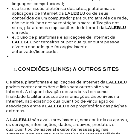
linguagem computacional;
d. a transmissão eletrônica dos sites, plataformas e
aplicações de Internet da
LALEBLU
ou de seus
conteúdos de um computador para outro através de rede,
não se incluindo nessa restrição a mera utilização dos
sites, plataformas e aplicações de Internet da
LALEBLU
em rede;
e. o uso de plataformas e aplicações de Internet da
LALEBLU
por terceiros ou por qualquer outra pessoa
diversa daquele que foi originalmente
autorizado/licenciado.
CONEXÕES (LINKS) A OUTROS SITES
Os sites, plataformas e aplicações de Internet da
LALEBLU
podem conter conexões e links para outros sites na
Internet. A disponibilização desses links tem como
finalidade facilitar a busca de informações disponíveis na
Internet, não existindo qualquer tipo de vinculação ou
associação entre a
LALEBLU
e os proprietários das páginas
externas.
A
LALEBLU
não avalia previamente, nem controla ou aprova,
os serviços, informações, dados, arquivos, produtos e
qualquer tipo de material existente nessas páginas
externas, nem assume qualquer tipo de responsabilidade