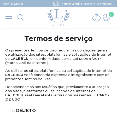
Pular para o conteúdo
Frete Grátis
Norte e Nordeste
R$699
0
0 it
Termos de serviço
Os presentes Termos de Uso regulam as condições gerais
de utilização dos sites, plataformas e aplicações de Internet
da
LALEBLU
, em conformidade com a Lei 12.965/2014
(Marco Civil da Internet).
Ao utilizar os sites, plataformas ou aplicações de Internet da
LALEBLU
você concorda expressa e integralmente com os
presentes Termos de Uso.
Recomendamos aos usuários que, previamente à utilização
dos sites, plataformas ou aplicações de Internet da
LALEBLU
, realizem atenta leitura dos presentes TERMOS
DE USO.
OBJETO