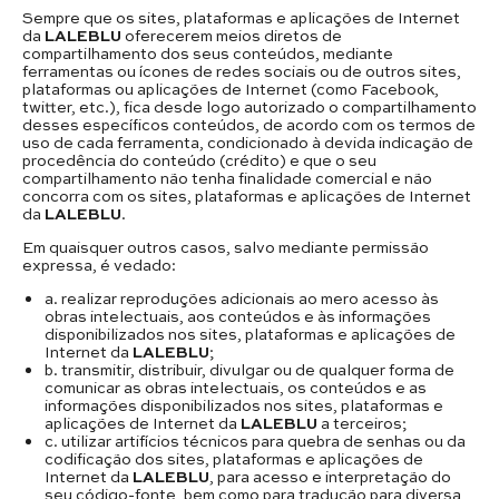
Sempre que os sites, plataformas e aplicações de Internet
da
LALEBLU
oferecerem meios diretos de
compartilhamento dos seus conteúdos, mediante
ferramentas ou ícones de redes sociais ou de outros sites,
plataformas ou aplicações de Internet (como Facebook,
twitter, etc.), fica desde logo autorizado o compartilhamento
desses específicos conteúdos, de acordo com os termos de
uso de cada ferramenta, condicionado à devida indicação de
procedência do conteúdo (crédito) e que o seu
compartilhamento não tenha finalidade comercial e não
concorra com os sites, plataformas e aplicações de Internet
da
LALEBLU
.
Em quaisquer outros casos, salvo mediante permissão
expressa, é vedado:
a. realizar reproduções adicionais ao mero acesso às
obras intelectuais, aos conteúdos e às informações
disponibilizados nos sites, plataformas e aplicações de
Internet da
LALEBLU
;
b. transmitir, distribuir, divulgar ou de qualquer forma de
comunicar as obras intelectuais, os conteúdos e as
informações disponibilizados nos sites, plataformas e
aplicações de Internet da
LALEBLU
a terceiros;
c. utilizar artifícios técnicos para quebra de senhas ou da
codificação dos sites, plataformas e aplicações de
Internet da
LALEBLU
, para acesso e interpretação do
seu código-fonte, bem como para tradução para diversa