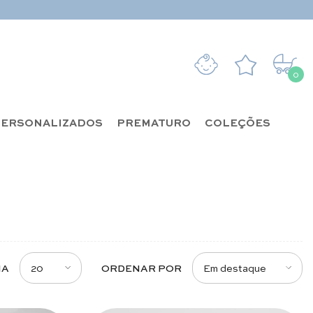
0
0 it
ERSONALIZADOS
PREMATURO
COLEÇÕES
20
Em destaque
NA
ORDENAR POR