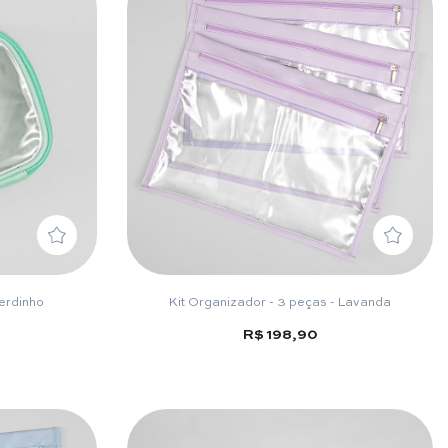
erdinho
Kit Organizador - 3 peças - Lavanda
R$ 198,90