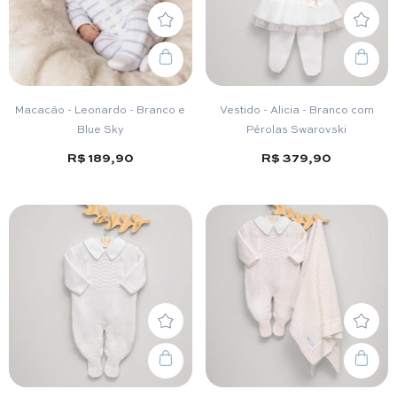
Macacão - Leonardo - Branco e
Vestido - Alicia - Branco com
Blue Sky
Pérolas Swarovski
R$ 189,90
R$ 379,90