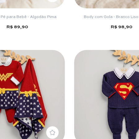
 Pé para Bebê - Algodão Pima
Body com Gola - Branco Lis
R$ 89,90
R$ 98,90