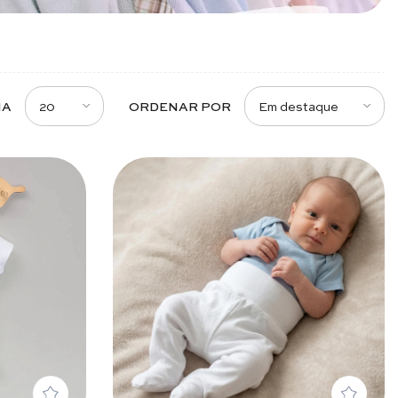
20
Em destaque
NA
ORDENAR POR