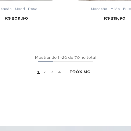
cacão - Madri - Rosa
Macacão - Milão - Blu
R$ 209,90
R$ 219,90
Mostrando
1
-
20
de 70 no total
1
2
3
4
PRÓXIMO