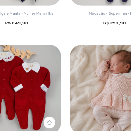
lça e Manta - Mulher Maravilha
Macacão - Superman - 
R$ 649,90
R$ 259,90