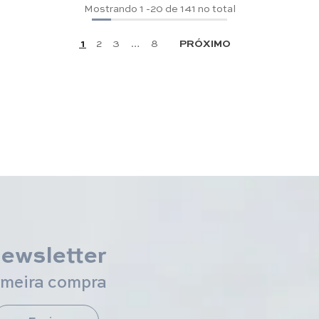
Mostrando
1
-
20
de 141 no total
1
2
3
…
8
PRÓXIMO
newsletter
imeira compra