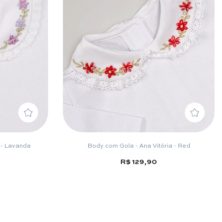
 - Lavanda
Body com Gola - Ana Vitória - Red
R$ 129,90