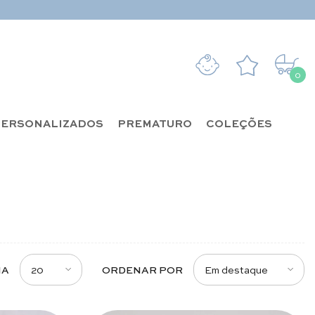
0
0 it
ERSONALIZADOS
PREMATURO
COLEÇÕES
20
Em destaque
NA
ORDENAR POR