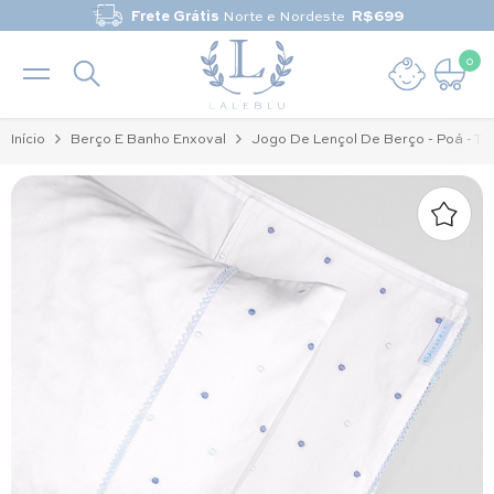
Pular para o conteúdo
Frete Grátis
Norte e Nordeste
R$699
0
0 it
Início
Berço E Banho Enxoval
Jogo De Lençol De Berço - Poá - To