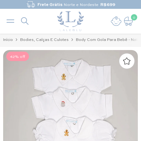
Pular para o conteúdo
Frete Grátis
Norte e Nordeste
R$699
0
0 it
Início
Bodies, Calças E Culotes
Body Com Gola Para Bebê - Natal
42% off