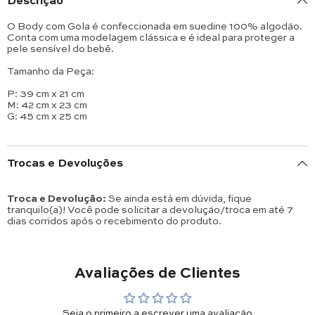
O Body com Gola é confeccionada em suedine 100% algodão.
Conta com uma modelagem clássica e é ideal para proteger a
pele sensível do bebê.
Tamanho da Peça:
P: 39 cm x 21 cm
M: 42 cm x 23 cm
G: 45 cm x 25 cm
Trocas e Devoluções
Troca e Devolução:
Se ainda está em dúvida, fique
tranquilo(a)! Você pode solicitar a devolução/troca em até 7
dias corridos após o recebimento do produto.
Avaliações de Clientes
Seja o primeiro a escrever uma avaliação