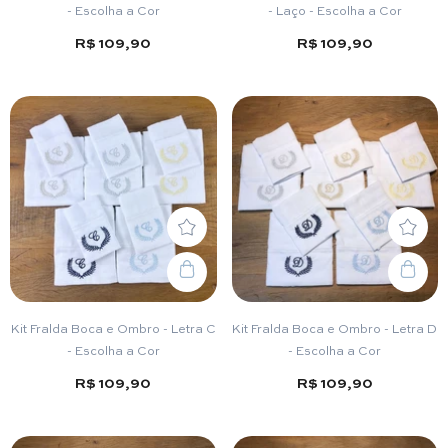
- Escolha a Cor
- Laço - Escolha a Cor
R$ 109,90
R$ 109,90
Kit Fralda Boca e Ombro - Letra C
Kit Fralda Boca e Ombro - Letra D
- Escolha a Cor
- Escolha a Cor
R$ 109,90
R$ 109,90