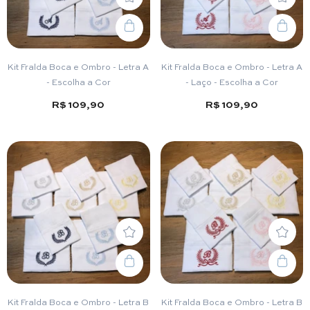
Kit Fralda Boca e Ombro - Letra A
Kit Fralda Boca e Ombro - Letra A
- Escolha a Cor
- Laço - Escolha a Cor
R$ 109,90
R$ 109,90
Kit Fralda Boca e Ombro - Letra B
Kit Fralda Boca e Ombro - Letra B