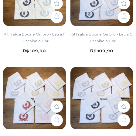
Kit Fralda Boca e Ombro - Letra F
Kit Fralda Boca e Ombro - Letra G
- Escolha a Cor
- Escolha a Cor
R$ 109,90
R$ 109,90