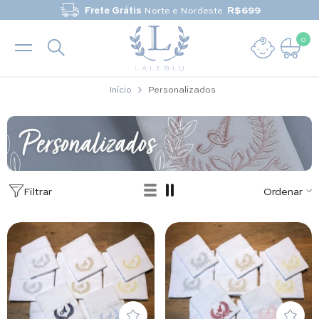
Pular para o conteúdo
Frete Grátis
Norte e Nordeste
R$699
0
0 it
Início
Personalizados
LIZADOS
Ordenar
Filtrar