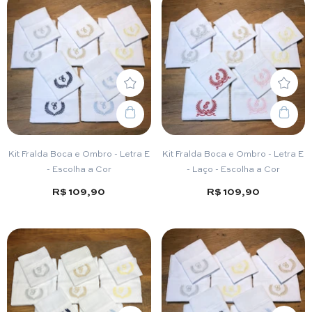
Kit Fralda Boca e Ombro - Letra E
Kit Fralda Boca e Ombro - Letra E
- Escolha a Cor
- Laço - Escolha a Cor
R$ 109,90
R$ 109,90