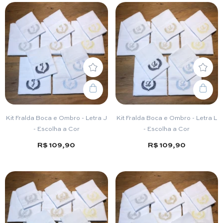
Kit Fralda Boca e Ombro - Letra J
Kit Fralda Boca e Ombro - Letra L
- Escolha a Cor
- Escolha a Cor
R$ 109,90
R$ 109,90