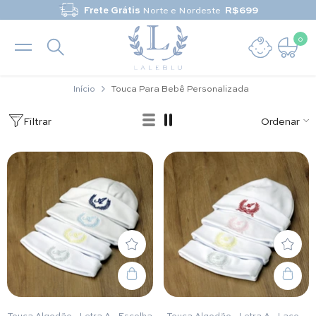
Pular para o conteúdo
Frete Grátis
Norte e Nordeste
R$699
0
0 it
Início
Touca Para Bebê Personalizada
Ê PERSONALIZADA
Ordenar
Filtrar
Touca Algodão - Letra A - Escolha
Touca Algodão - Letra A - Laço -