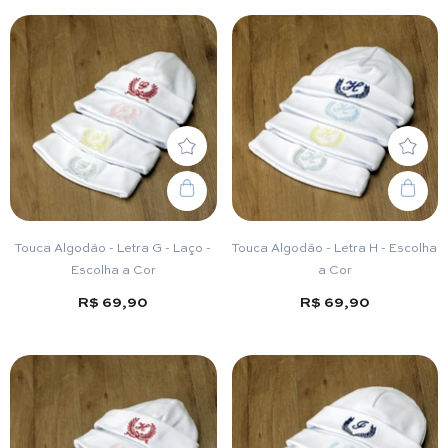
Touca Algodão - Letra G - Laço -
Touca Algodão - Letra H - Escolha
Escolha a Cor
a Cor
R$ 69,90
R$ 69,90