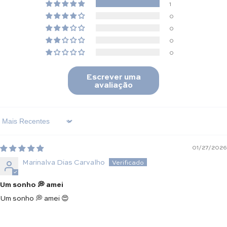
1
0
0
0
0
Escrever uma
avaliação
Sort By
01/27/2026
Marinalva Dias Carvalho
Um sonho 💭 amei
Um sonho 💭 amei 😍