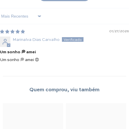
Sort By
01/27/2026
Marinalva Dias Carvalho
Um sonho 💭 amei
Um sonho 💭 amei 😍
Quem comprou, viu também