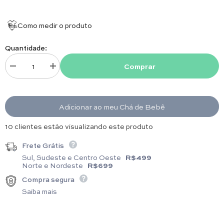
Tamanho da peça:
Comprimento 29 cm x Largura 40 cm
Como medir o produto
Quantidade:
Comprar
Diminuir quantidade para Kit Organizador - 3 peças - Rosa
Aumentar quantidade para Kit Organizador - 3 peças - Ros
Adicionar ao meu Chá de Bebê
14 clientes estão visualizando este produto
Frete Grátis
Sul, Sudeste e Centro Oeste
R$499
Norte e Nordeste
R$699
Compra segura
Saiba mais