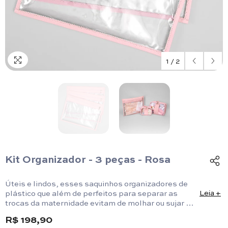
1
/
2
Kit Organizador - 3 peças - Rosa
Úteis e lindos, esses saquinhos organizadores de
plástico que além de perfeitos para separar as
Leia +
trocas da maternidade evitam de molhar ou sujar a
roupinha dentro do envelope por conta do seu
R$ 198,90
material.