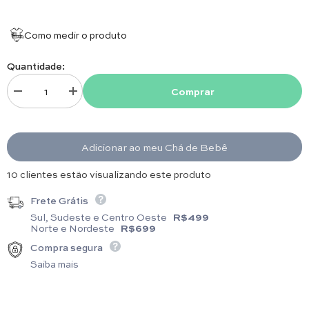
19 cm de altura x 25 cm de largura x 10 cm
profundidade;
Como medir o produto
Quantidade:
Comprar
Diminuir quantidade para Kit Organizadores - 3 peças - Rosa
Aumentar quantidade para Kit Organizadores - 3 peças - R
Adicionar ao meu Chá de Bebê
18 clientes estão visualizando este produto
Frete Grátis
Sul, Sudeste e Centro Oeste
R$499
Norte e Nordeste
R$699
Compra segura
Saiba mais