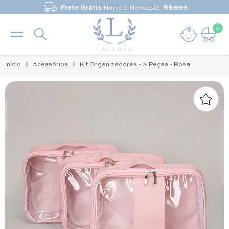
Pular para o conteúdo
Frete Grátis
Norte e Nordeste
R$699
0
0 it
Início
Acessórios
Kit Organizadores - 3 Peças - Rosa