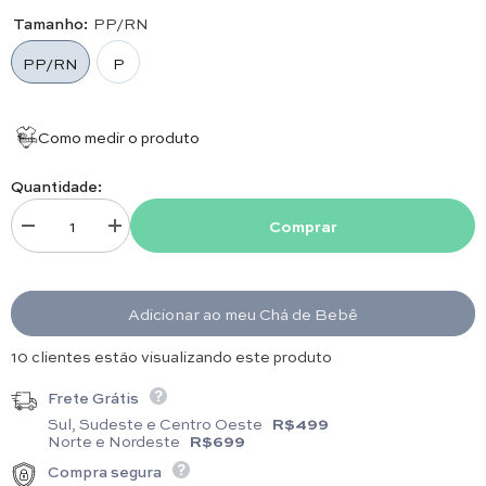
Tamanho:
PP/RN
PP/RN
P
Como medir o produto
Quantidade:
Comprar
Diminuir quantidade para Macacão - Capri - Atlântico
Aumentar quantidade para Macacão - Capri - Atlântico
Adicionar ao meu Chá de Bebê
14 clientes estão visualizando este produto
Frete Grátis
Sul, Sudeste e Centro Oeste
R$499
Norte e Nordeste
R$699
Compra segura