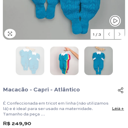
1
/
3
Macacão - Capri - Atlântico
É Confeccionada em tricot em linha (não utilizamos
lã) e é ideal para ser usado na maternidade.
Leia +
Tamanho da peça
Macacão -RN: Comprimento 47 cm x Largura 24,5
R$ 249,90
cm -P: Comprimento 50 cm x Largura 24,5 cm