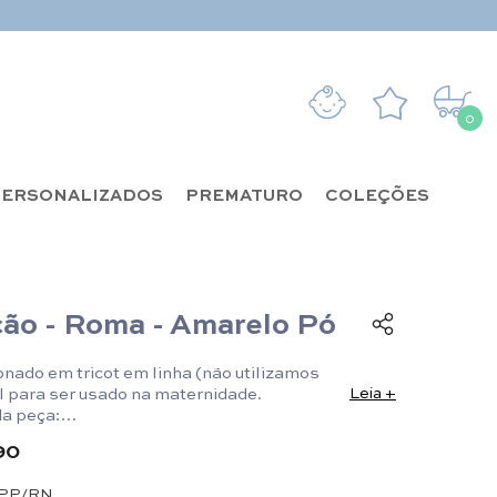
0
0 it
ERSONALIZADOS
PREMATURO
COLEÇÕES
ão - Roma - Amarelo Pó
onado em tricot em linha (não utilizamos
al para ser usado na maternidade.
Leia +
a peça:
x 24cm/ P:50cm x 25cm.
90
PP/RN