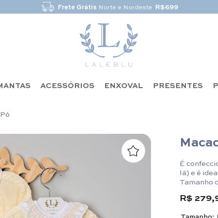
Frete Grátis
Norte e Nordeste
R$699
MANTAS
ACESSÓRIOS
ENXOVAL
PRESENTES
P
 Pó
Macac
É confecci
lã) e é ide
Tamanho d
RN: 46cm 
R$ 279,
Tamanho: