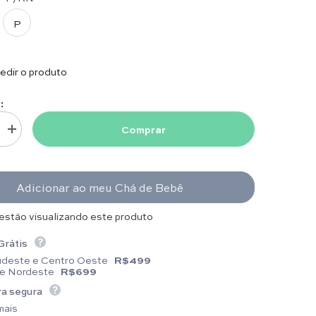
P
dir o produto
:
Comprar
uantidade para Macacão - Roma - Amarelo Pó
Aumentar quantidade para Macacão - Roma - Amarelo Pó
Adicionar ao meu Chá de Bebê
 estão visualizando este produto
Grátis
udeste e Centro Oeste
R$499
 e Nordeste
R$699
a segura
mais