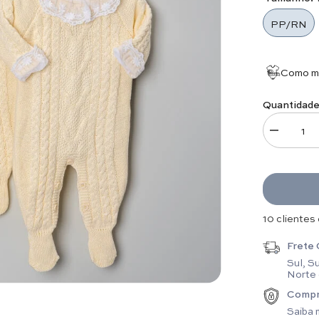
PP/RN
Como me
Quantidade
Diminuir q
16 clientes
Frete 
Sul, S
Norte
Compr
Saiba 