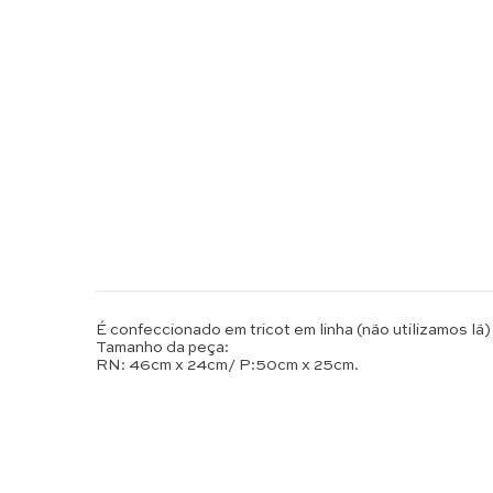
É confeccionado em tricot em linha (não utilizamos lã)
Tamanho da peça:
RN: 46cm x 24cm/ P:50cm x 25cm.