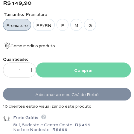
R$ 149,90
Tamanho:
Prematuro
Prematuro
PP/RN
P
M
G
Como medir o produto
Quantidade:
Comprar
Diminuir quantidade para Macacão Zíper - Algodão Egípcio - Estrela Azul
Aumentar quantidade para Macacão Zíper - Algodão Egípcio
Adicionar ao meu Chá de Bebê
4 clientes estão visualizando este produto
Frete Grátis
Sul, Sudeste e Centro Oeste
R$499
Norte e Nordeste
R$699