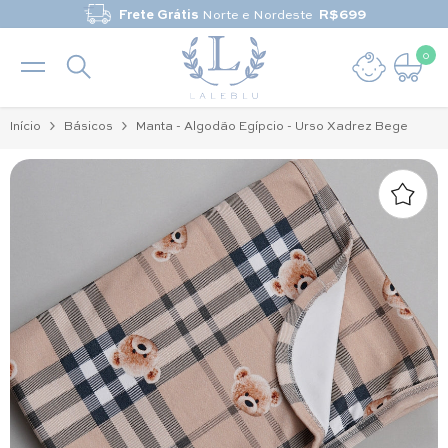
Pular para o conteúdo
Frete Grátis
Norte e Nordeste
R$699
0
0 it
Início
Básicos
Manta - Algodão Egípcio - Urso Xadrez Bege