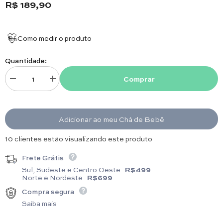
R$ 189,90
Como medir o produto
Quantidade:
Comprar
Diminuir quantidade para Manta - Algodão Egípcio - Urso Xadrez Bege
Aumentar quantidade para Manta - Algodão Egípcio - Urso
Adicionar ao meu Chá de Bebê
12 clientes estão visualizando este produto
Frete Grátis
Sul, Sudeste e Centro Oeste
R$499
Norte e Nordeste
R$699
Compra segura
Saiba mais