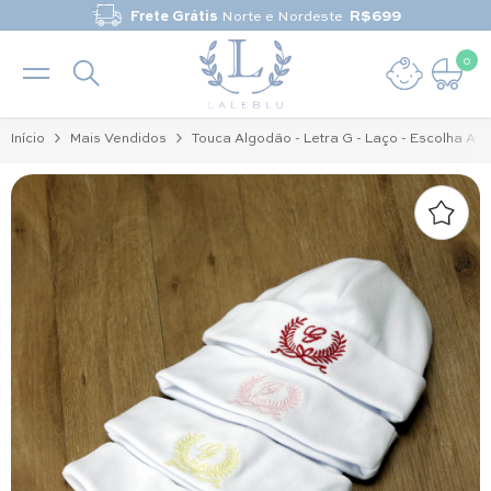
Pular para o conteúdo
Frete Grátis
Norte e Nordeste
R$699
0
0 it
Início
Mais Vendidos
Touca Algodão - Letra G - Laço - Escolha A C