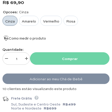
R$ 69,90
seu bebê.
Tamanho Único.
Opcoes:
Cinza
Cinza
Amarelo
Vermelho
Rosa
Como medir o produto
Quantidade:
Comprar
Diminuir quantidade para Touca Algodão - Letra G - Laço - Escolha a Cor
Aumentar quantidade para Touca Algodão - Letra G - Laço 
Adicionar ao meu Chá de Bebê
19 clientes estão visualizando este produto
Frete Grátis
Sul, Sudeste e Centro Oeste
R$499
Norte e Nordeste
R$699