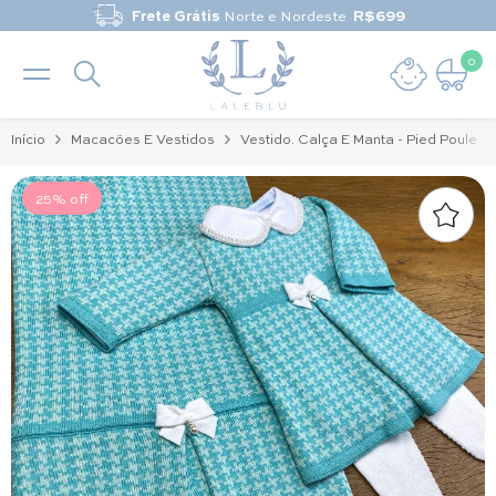
Pular para o conteúdo
Frete Grátis
Norte e Nordeste
R$699
0
0 it
Início
Macacões E Vestidos
Vestido. Calça E Manta - Pied Poule -
25% off