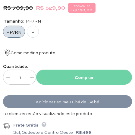
R$ 709,90
R$ 529,90
ECONOMIZE
R$ 180,00
Tamanho:
PP/RN
PP/RN
P
Como medir o produto
Quantidade:
Comprar
Diminuir quantidade para Vestido. Calça e Manta - Pied Poule - Tiffany 
Aumentar quantidade para Vestido. Calça e Manta - Pied P
Adicionar ao meu Chá de Bebê
14 clientes estão visualizando este produto
Frete Grátis
Sul, Sudeste e Centro Oeste
R$499