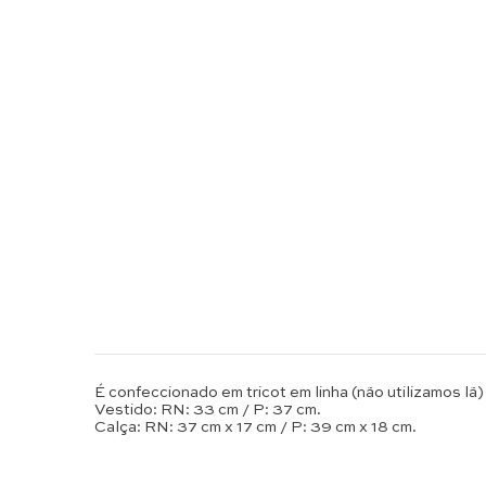
É confeccionado em tricot em linha (não utilizamos lã)
Vestido: RN: 33 cm / P: 37 cm.
Calça: RN: 37 cm x 17 cm / P: 39 cm x 18 cm.