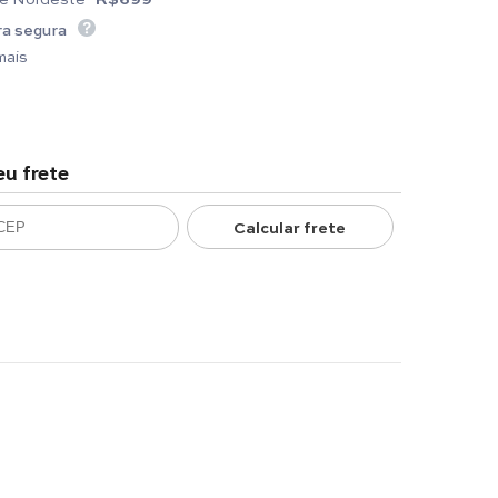
a segura
mais
eu frete
Calcular frete