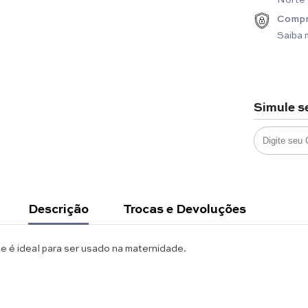
Compr
Saiba 
Simule s
Descrição
Trocas e Devoluções
 e é ideal para ser usado na maternidade.