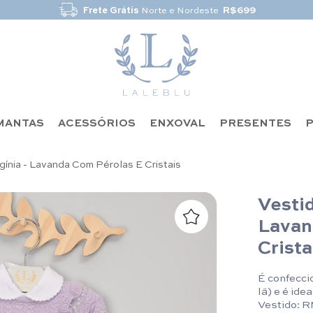
Frete Grátis
Norte e Nordeste
R$699
MANTAS
ACESSÓRIOS
ENXOVAL
PRESENTES
P
rgínia - Lavanda Com Pérolas E Cristais
Vestid
Lavan
Crista
É confecci
lã) e é ide
Vestido: R