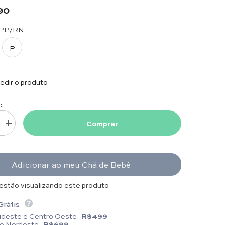
 37 cm x 17 cm / P: 39 cm x 18 cm.
90
PP/RN
P
dir o produto
:
Comprar
antidade para Vestido e Calça - Virgínia - Lavanda com Pérolas e Cristais
Aumentar quantidade para Vestido e Calça - Virgínia - Lavanda com Pérola
Adicionar ao meu Chá de Bebê
 estão visualizando este produto
Grátis
udeste e Centro Oeste
R$499
 e Nordeste
R$699