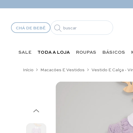
Pular para o conteúdo
CHÁ DE BEBÊ
SALE
TODA A LOJA
ROUPAS
BÁSICOS
Início
Macacões E Vestidos
Vestido E Calça - Vi