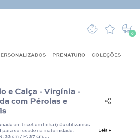
0
0 it
ERSONALIZADOS
PREMATURO
COLEÇÕES
o e Calça - Virgínia -
da com Pérolas e
is
onado em tricot em linha (não utilizamos
al para ser usado na maternidade.
Leia +
N: 33 cm / P: 37 cm.