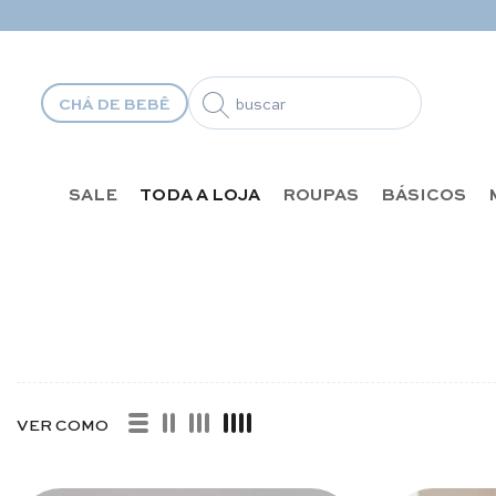
Pular para o conteúdo
Frete Grátis
Sul, Sudeste e Centro Oeste
R$599
CHÁ DE BEBÊ
SALE
TODA A LOJA
ROUPAS
BÁSICOS
 DE ORAÇÃO
VER COMO