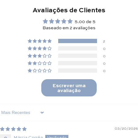
Avaliações de Clientes
5.00 de 5
Baseado em 2 avaliações
2
0
0
0
0
Escrever uma
avaliação
Sort By
03/20/2026
Márcia Corrêa