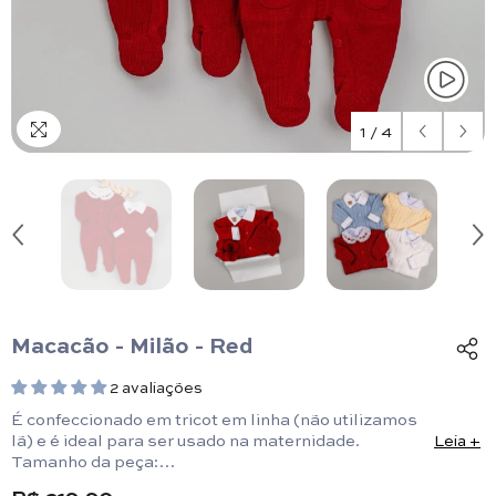
1
/
4
Macacão - Milão - Red
2 avaliações
É confeccionado em tricot em linha (não utilizamos
lã) e é ideal para ser usado na maternidade.
Leia +
Tamanho da peça:
Prematuro: 40cm x 22cm/ RN: 44,5cm x 22cm/