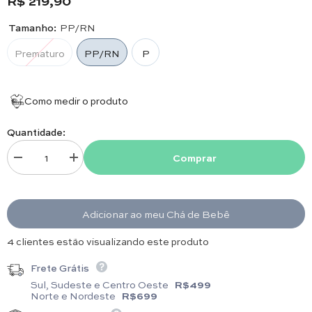
R$ 219,90
P:49,5cm x 25cm.
Tamanho:
PP/RN
Prematuro
PP/RN
P
Como medir o produto
Quantidade:
Comprar
Diminuir quantidade para Macacão - Milão - Red
Aumentar quantidade para Macacão - Milão - Red
Adicionar ao meu Chá de Bebê
4 clientes estão visualizando este produto
Frete Grátis
Sul, Sudeste e Centro Oeste
R$499
Norte e Nordeste
R$699