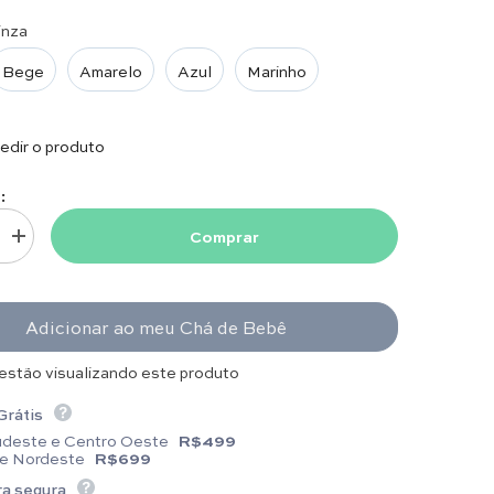
inza
Bege
Amarelo
Azul
Marinho
dir o produto
:
Comprar
uantidade para Kit Fralda Boca e Ombro - Letra N - Escolha a Cor
Aumentar quantidade para Kit Fralda Boca e Ombro - Letra N - Escolha a 
Adicionar ao meu Chá de Bebê
 estão visualizando este produto
Grátis
udeste e Centro Oeste
R$499
 e Nordeste
R$699
a segura