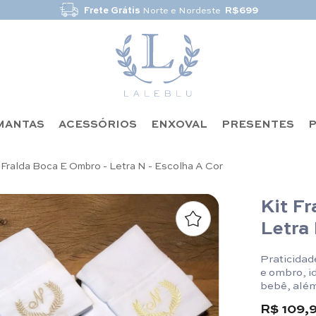
Frete Grátis
Norte e Nordeste
R$699
MANTAS
ACESSÓRIOS
ENXOVAL
PRESENTES
P
 Fralda Boca E Ombro - Letra N - Escolha A Cor
Kit F
Letra 
Praticidad
e ombro, i
bebê, além
Fralda de 
R$ 109,
35cm.