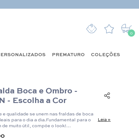
0
0 it
ERSONALIZADOS
PREMATURO
COLEÇÕES
ralda Boca e Ombro -
N - Escolha a Cor
e e qualidade se unem nas fraldas de boca
deais para o dia a dia.Fundamental para o
Leia +
 de muito útil, compõe o look!
Boca:35 x 35cm/ Fralda de Ombro: 70 x
90