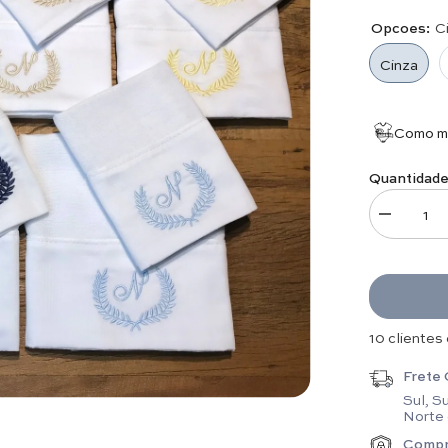
Opcoes:
C
Cinza
Como me
Quantidade
Diminuir q
13 clientes
Frete 
Sul, S
Norte
Compr