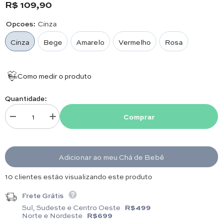
R$ 109,90
Fralda de Boca:35 x 35cm/ Fralda de Ombro: 70 x
35cm.
Opcoes:
Cinza
Cinza
Bege
Amarelo
Vermelho
Rosa
Como medir o produto
Quantidade:
Comprar
Diminuir quantidade para Kit Fralda Boca e Ombro - Letra H - Laço - Esc
Aumentar quantidade para Kit Fralda Boca e Ombro - Letra 
Adicionar ao meu Chá de Bebê
4 clientes estão visualizando este produto
Frete Grátis
Sul, Sudeste e Centro Oeste
R$499
Norte e Nordeste
R$699