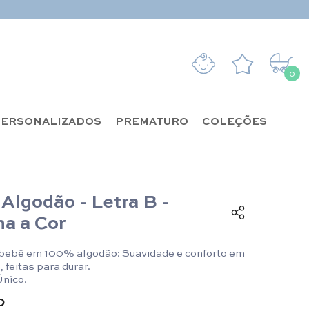
0
0 it
ERSONALIZADOS
PREMATURO
COLEÇÕES
Algodão - Letra B -
ha a Cor
bebê em 100% algodão: Suavidade e conforto em
 feitas para durar.
nico.
0