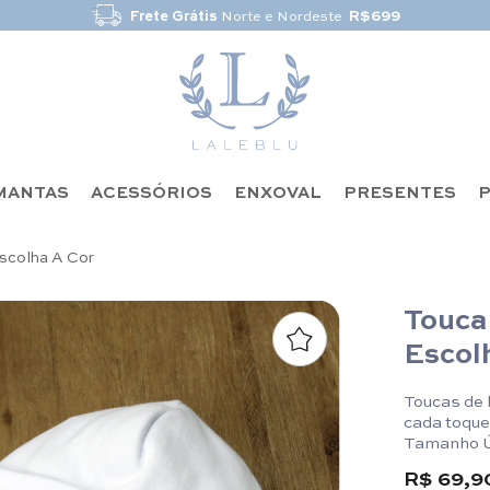
Frete Grátis
Norte e Nordeste
R$699
MANTAS
ACESSÓRIOS
ENXOVAL
PRESENTES
P
Escolha A Cor
Touca 
Escol
Toucas de 
cada toque,
Tamanho Ú
R$ 69,9