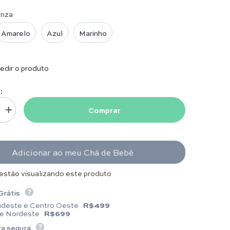
inza
Amarelo
Azul
Marinho
dir o produto
:
Comprar
uantidade para Touca Algodão - Letra B - Escolha a Cor
Aumentar quantidade para Touca Algodão - Letra B - Escolha a Cor
Adicionar ao meu Chá de Bebê
estão visualizando este produto
Grátis
udeste e Centro Oeste
R$499
 e Nordeste
R$699
a segura