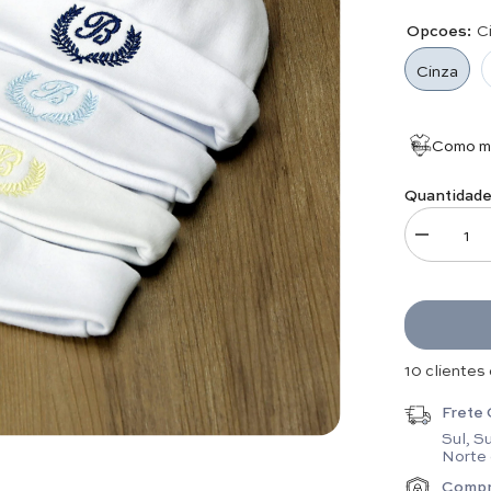
Opcoes:
C
Cinza
Como me
Quantidade
Diminuir q
2 clientes 
Frete 
Sul, S
Norte
Compr