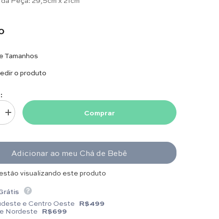
0
de Tamanhos
dir o produto
:
Comprar
uantidade para Body com Gola - Bolinha Cinza com Punho
Aumentar quantidade para Body com Gola - Bolinha Cinza com Punho
Adicionar ao meu Chá de Bebê
estão visualizando este produto
Grátis
udeste e Centro Oeste
R$499
 e Nordeste
R$699