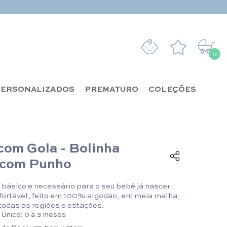
0
0 it
ERSONALIZADOS
PREMATURO
COLEÇÕES
com Gola - Bolinha
 com Punho
básico e necessário para o seu bebê já nascer
nfortável, feito em 100% algodão, em meia malha,
 todas as regiões e estações.
Único: 0 a 3 meses
da Peça: 29,5cm x 21cm