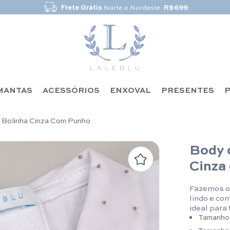
Frete Grátis
Norte e Nordeste
R$699
MANTAS
ACESSÓRIOS
ENXOVAL
PRESENTES
P
 Bolinha Cinza Com Punho
Body 
Cinza
Fazemos o 
lindo e co
ideal para
Tamanho 
Tamanho 