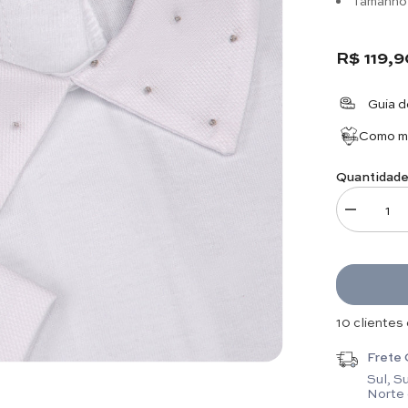
R$ 119,9
Guia 
Como me
Quantidade
Diminuir q
3 clientes 
Frete 
Sul, S
Norte