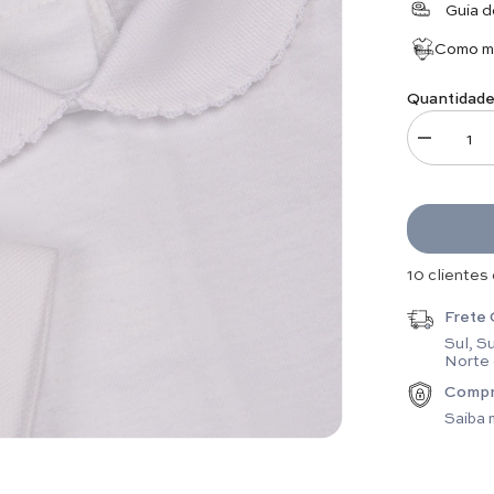
Guia 
Como me
Quantidade
Diminuir q
16 clientes
Frete 
Sul, S
Norte
Compr
Saiba 