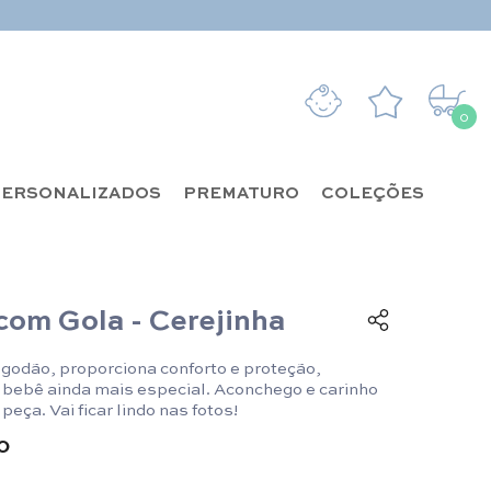
0
0 it
ERSONALIZADOS
PREMATURO
COLEÇÕES
com Gola - Cerejinha
lgodão, proporciona conforto e proteção,
 bebê ainda mais especial. Aconchego e carinho
eça. Vai ficar lindo nas fotos!
0