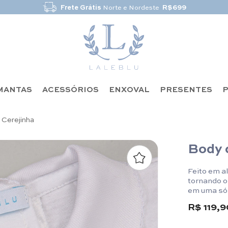
Frete Grátis
Norte e Nordeste
R$699
MANTAS
ACESSÓRIOS
ENXOVAL
PRESENTES
P
 Cerejinha
Body 
Feito em a
tornando o
em uma só p
R$ 119,9