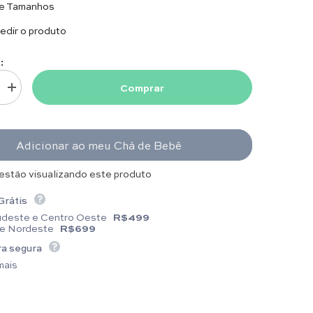
de Tamanhos
dir o produto
:
Comprar
uantidade para Body com Gola - Cerejinha
Aumentar quantidade para Body com Gola - Cerejinha
Adicionar ao meu Chá de Bebê
 estão visualizando este produto
Grátis
udeste e Centro Oeste
R$499
 e Nordeste
R$699
a segura
mais