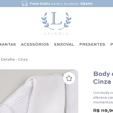
Frete Grátis
Norte e Nordeste
R$699
MANTAS
ACESSÓRIOS
ENXOVAL
PRESENTES
P
 Detalhe - Cinza
Body 
Cinza
Um body c
oferece ca
momentos.
R$ 119,9