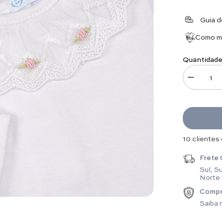
Guia 
Como me
Quantidade
Diminuir q
1 clientes 
Frete 
Sul, S
Norte
Compr
Saiba 