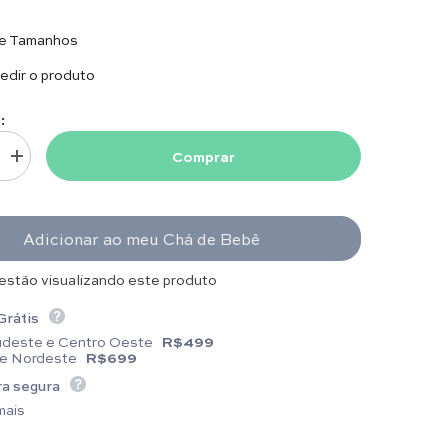
de Tamanhos
dir o produto
:
Comprar
uantidade para Body com Gola - Florença - Branco (Acompanha Culote)
Aumentar quantidade para Body com Gola - Florença - Branco (Acompanha
Adicionar ao meu Chá de Bebê
estão visualizando este produto
Grátis
udeste e Centro Oeste
R$499
 e Nordeste
R$699
a segura
mais