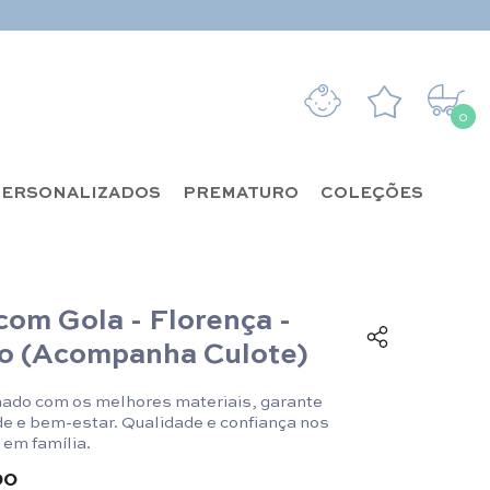
0
0 it
ERSONALIZADOS
PREMATURO
COLEÇÕES
com Gola - Florença -
o (Acompanha Culote)
ado com os melhores materiais, garante
de e bem-estar. Qualidade e confiança nos
em família.
90