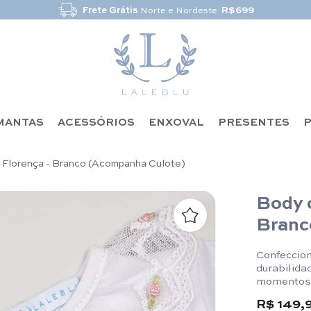
Frete Grátis
Norte e Nordeste
R$699
MANTAS
ACESSÓRIOS
ENXOVAL
PRESENTES
P
 Florença - Branco (Acompanha Culote)
Body 
Branc
Confeccion
durabilida
momentos 
R$ 149,