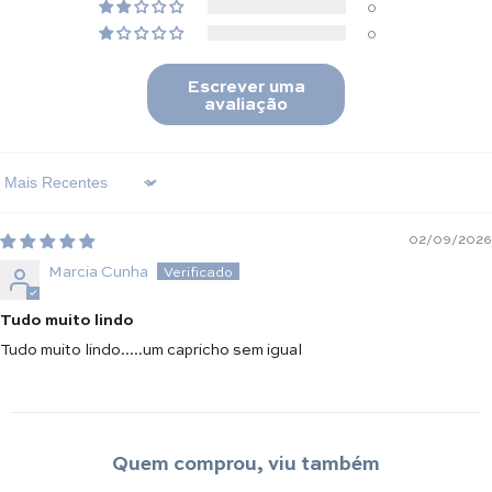
0
0
Escrever uma
avaliação
Sort By
02/09/2026
Marcia Cunha
Tudo muito lindo
Tudo muito lindo.....um capricho sem igual
Quem comprou, viu também