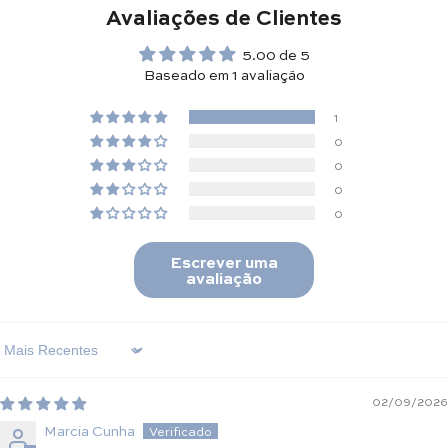
Avaliações de Clientes
5.00 de 5
Baseado em 1 avaliação
1
0
0
0
0
Escrever uma
avaliação
Sort By
02/09/2026
Marcia Cunha