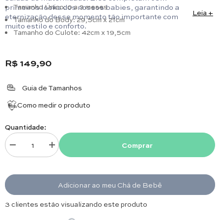
primeiros looks dos nossos babies, garantindo a
Tamanho Único: 0 a 3 meses
Leia +
eternização desse momento tão importante com
Tamanho do Body: 29,5cm x 21cm
muito estilo e conforto.
Tamanho do Culote: 42cm x 19,5cm
R$ 149,90
Guia de Tamanhos
Como medir o produto
Quantidade:
Comprar
Diminuir quantidade para Body com Gola - Provence - Branco (Acompan
Aumentar quantidade para Body com Gola - Provence - B
Adicionar ao meu Chá de Bebê
3 clientes estão visualizando este produto