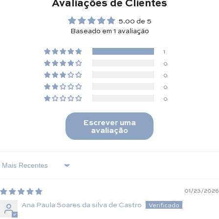
Avaliações de Clientes
5.00 de 5
Baseado em 1 avaliação
1
0
0
0
0
Escrever uma
avaliação
Sort By
01/23/2026
Ana Paula Soares da silva de Castro