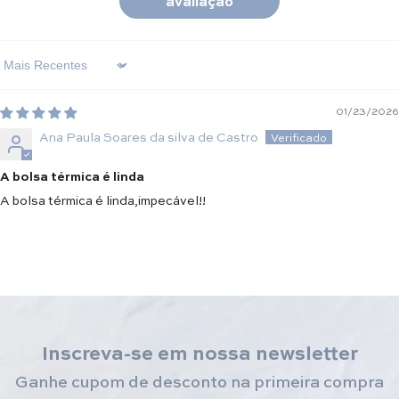
avaliação
Sort By
01/23/2026
Ana Paula Soares da silva de Castro
A bolsa térmica é linda
A bolsa térmica é linda,impecável!!
Inscreva-se em nossa newsletter
Ganhe cupom de desconto na primeira compra