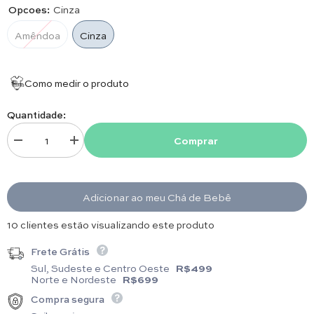
Opcoes:
Cinza
Amêndoa
Cinza
Como medir o produto
Quantidade:
Comprar
Diminuir quantidade para Faixa - Eva - Gorgorão
Aumentar quantidade para Faixa - Eva - Gorgorão
Adicionar ao meu Chá de Bebê
16 clientes estão visualizando este produto
Frete Grátis
Sul, Sudeste e Centro Oeste
R$499
Norte e Nordeste
R$699
Compra segura