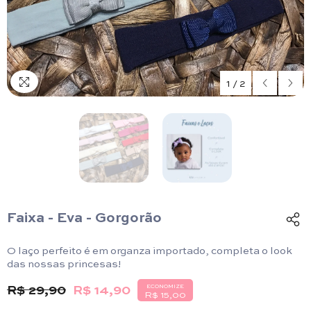
1
/
2
Faixa - Eva - Gorgorão
O laço perfeito é em organza importado, completa o look
das nossas princesas!
R$ 29,90
R$ 14,90
ECONOMIZE
R$ 15,00