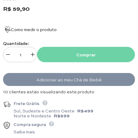
R$ 59,90
Como medir o produto
Quantidade:
Comprar
Diminuir quantidade para Fralda Boca - Algodão Egípcio - Flores Vermel
Aumentar quantidade para Fralda Boca - Algodão Egípcio -
Adicionar ao meu Chá de Bebê
16 clientes estão visualizando este produto
Frete Grátis
Sul, Sudeste e Centro Oeste
R$499
Norte e Nordeste
R$699
Compra segura
Saiba mais