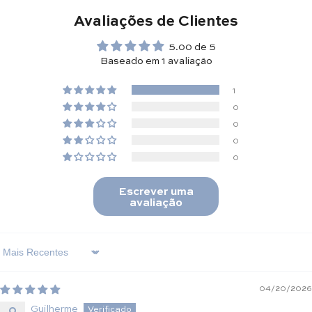
Avaliações de Clientes
5.00 de 5
Baseado em 1 avaliação
1
0
0
0
0
Escrever uma
avaliação
Sort By
04/20/2026
Guilherme