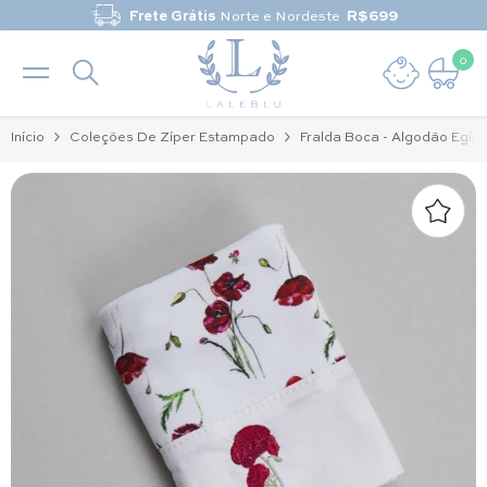
Pular para o conteúdo
Frete Grátis
Norte e Nordeste
R$699
0
0 it
Início
Coleções De Zíper Estampado
Fralda Boca - Algodão Egípc