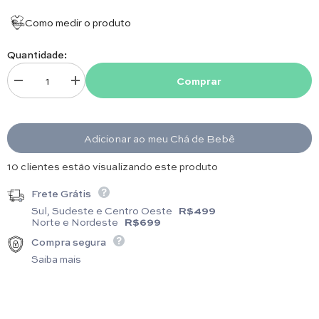
Como medir o produto
Quantidade:
Comprar
Diminuir quantidade para Fralda Ombro - Arabesco - Rosê
Aumentar quantidade para Fralda Ombro - Arabesco - Rosê
Adicionar ao meu Chá de Bebê
17 clientes estão visualizando este produto
Frete Grátis
Sul, Sudeste e Centro Oeste
R$499
Norte e Nordeste
R$699
Compra segura
Saiba mais