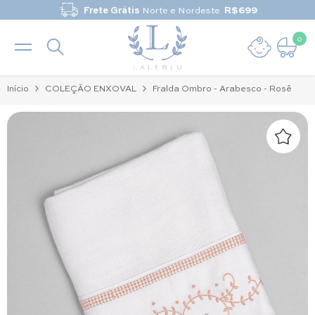
Pular para o conteúdo
Frete Grátis
Norte e Nordeste
R$699
0
0 it
Início
COLEÇÃO ENXOVAL
Fralda Ombro - Arabesco - Rosê