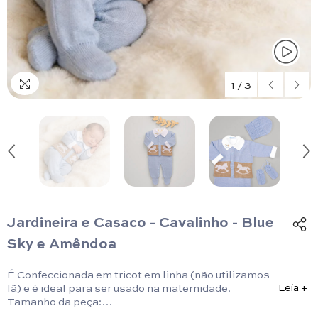
1
/
3
Jardineira e Casaco - Cavalinho - Blue
Sky e Amêndoa
É Confeccionada em tricot em linha (não utilizamos
lã) e é ideal para ser usado na maternidade.
Leia +
Tamanho da peça:
Jardineira: RN: 49cm x 23,5cm/ P: 51cm x 24,5cm.