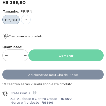
R$ 369,90
Casaco: RN: 24cm x 21cm/ P: 27cm x 21cm.
Tamanho:
PP/RN
PP/RN
P
Como medir o produto
Quantidade:
Comprar
Diminuir quantidade para Jardineira e Casaco - Cavalinho - Blue Sky e 
Aumentar quantidade para Jardineira e Casaco - Cavalinh
Adicionar ao meu Chá de Bebê
15 clientes estão visualizando este produto
Frete Grátis
Sul, Sudeste e Centro Oeste
R$499
Norte e Nordeste
R$699