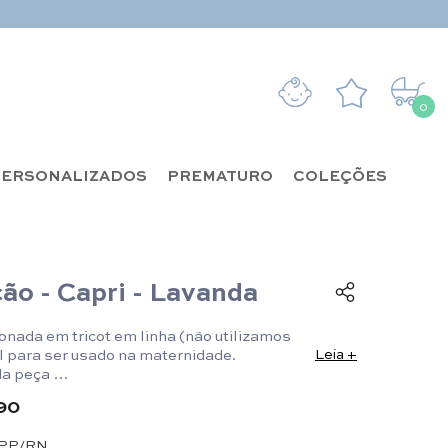
0
0 it
ERSONALIZADOS
PREMATURO
COLEÇÕES
ão - Capri - Lavanda
onada em tricot em linha (não utilizamos
al para ser usado na maternidade.
Leia +
da peça
RN: Comprimento 47 cm x Largura 24,5 cm
90
mento 50 cm x Largura 24,5 cm
PP/RN