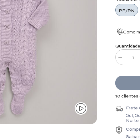
PP/RN
Como me
Quantidade
Diminuir q
16 clientes
Frete 
Sul, S
Norte
Compr
Saiba 