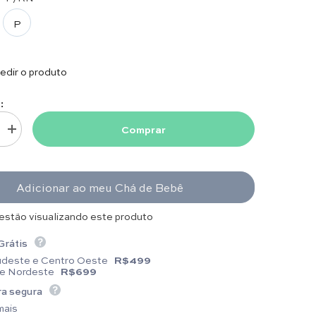
P
dir o produto
:
Comprar
uantidade para Macacão - Capri - Lavanda
Aumentar quantidade para Macacão - Capri - Lavanda
Adicionar ao meu Chá de Bebê
 estão visualizando este produto
Grátis
udeste e Centro Oeste
R$499
 e Nordeste
R$699
a segura
mais