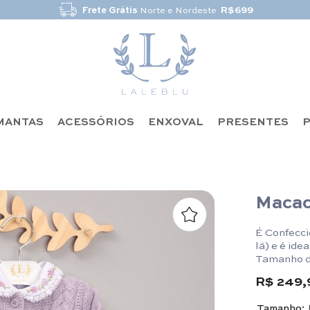
Frete Grátis
Norte e Nordeste
R$699
MANTAS
ACESSÓRIOS
ENXOVAL
PRESENTES
P
Macac
É Confecci
lã) e é ide
Tamanho 
Macacão -
R$ 249,
-P: Compri
Tamanho: