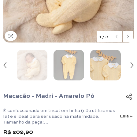
1
/
3
Macacão - Madri - Amarelo Pó
É confeccionado em tricot em linha (não utilizamos
lã) e é ideal para ser usado na maternidade.
Leia +
Tamanho da peça:
PM: 40 cm x 21 cm/ RN: 47cm x 25cm/ P:52cm x
R$ 209,90
26cm.