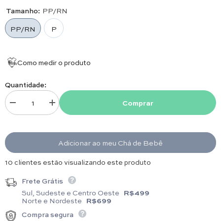
Tamanho:
PP/RN
PP/RN
P
Como medir o produto
Quantidade:
Comprar
Diminuir quantidade para Macacão - Madri - Amarelo Pó
Aumentar quantidade para Macacão - Madri - Amarelo Pó
Adicionar ao meu Chá de Bebê
20 clientes estão visualizando este produto
Frete Grátis
Sul, Sudeste e Centro Oeste
R$499
Norte e Nordeste
R$699
Compra segura