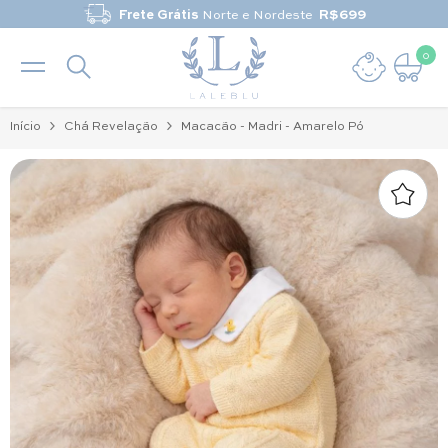
Pular para o conteúdo
Frete Grátis
Norte e Nordeste
R$699
0
0 it
Início
Chá Revelação
Macacão - Madri - Amarelo Pó