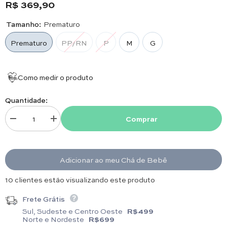
R$ 369,90
PM: 46 cm x 21 cm/RN: 50 cm x 23 cm/P: 54 cm x
Tamanho:
Prematuro
24 cm/M: 58 cm x 26 cm/ G: 60 cm x 27 cm
Prematuro
PP/RN
P
M
G
Como medir o produto
Quantidade:
Comprar
Diminuir quantidade para Macacão para Bebê em Algodão Pima Matelas
Aumentar quantidade para Macacão para Bebê em Algodão
Adicionar ao meu Chá de Bebê
18 clientes estão visualizando este produto
Frete Grátis
Sul, Sudeste e Centro Oeste
R$499
Norte e Nordeste
R$699