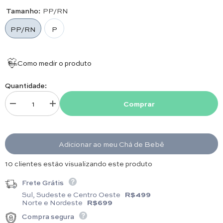
Tamanho:
PP/RN
PP/RN
P
Como medir o produto
Quantidade:
Comprar
Diminuir quantidade para Macacão - Urso Aviador - Blue sky
Aumentar quantidade para Macacão - Urso Aviador - Blue 
Adicionar ao meu Chá de Bebê
4 clientes estão visualizando este produto
Frete Grátis
Sul, Sudeste e Centro Oeste
R$499
Norte e Nordeste
R$699
Compra segura