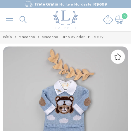
Pular para o conteúdo
Frete Grátis
Norte e Nordeste
R$699
0
0 it
Início
Macacão
Macacão - Urso Aviador - Blue Sky