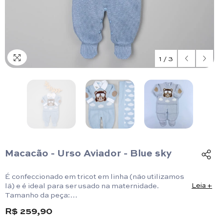
1
/
3
Macacão - Urso Aviador - Blue sky
É confeccionado em tricot em linha (não utilizamos
lã) e é ideal para ser usado na maternidade.
Leia +
Tamanho da peça:
RN: 47cm x 24,5cm/ P:50cm x 24,5cm.
R$ 259,90