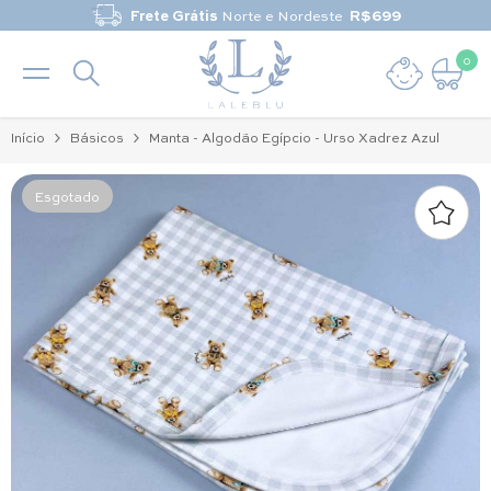
Pular para o conteúdo
Frete Grátis
Norte e Nordeste
R$699
0
0 it
Início
Básicos
Manta - Algodão Egípcio - Urso Xadrez Azul
Esgotado