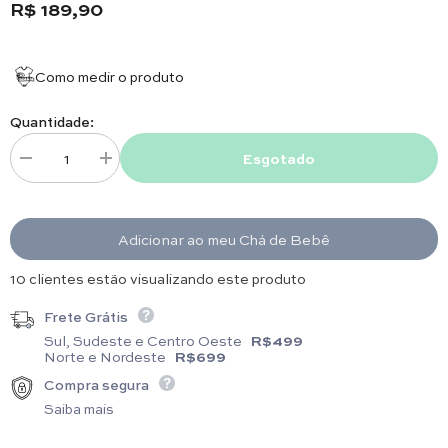
R$ 189,90
Como medir o produto
Quantidade:
Esgotado
Diminuir quantidade para Manta - Algodão Egípcio - Urso Xadrez Azul
Aumentar quantidade para Manta - Algodão Egípcio - Urso
Adicionar ao meu Chá de Bebê
14 clientes estão visualizando este produto
Frete Grátis
Sul, Sudeste e Centro Oeste
R$499
Norte e Nordeste
R$699
Compra segura
Saiba mais