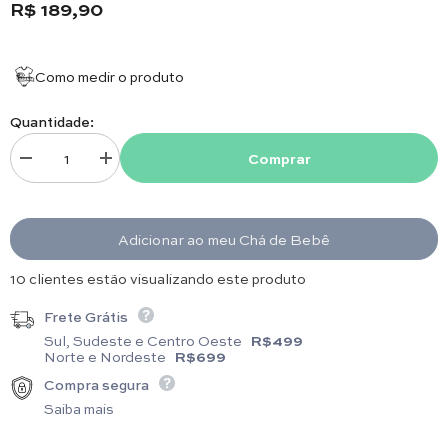
R$ 189,90
Tamanho da Peça: Comprimento 90 cm x Largura
80 cm
Como medir o produto
Quantidade:
Comprar
Diminuir quantidade para Manta Babados – Algodão Egípcio – Carneirinh
Aumentar quantidade para Manta Babados – Algodão Egípc
Adicionar ao meu Chá de Bebê
15 clientes estão visualizando este produto
Frete Grátis
Sul, Sudeste e Centro Oeste
R$499
Norte e Nordeste
R$699
Compra segura
Saiba mais