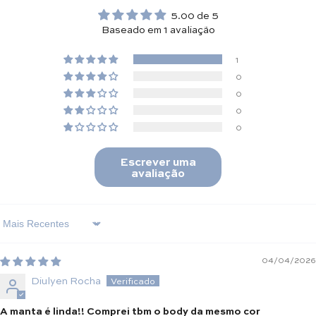
5.00 de 5
Baseado em 1 avaliação
1
0
0
0
0
Escrever uma
avaliação
Sort By
04/04/2026
Diulyen Rocha
A manta é linda!! Comprei tbm o body da mesmo cor