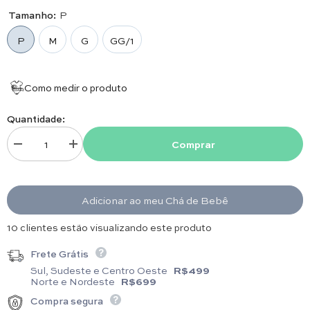
Tamanho:
P
P
M
G
GG/1
Como medir o produto
Quantidade:
Comprar
Diminuir quantidade para Romper - Unissex - Red
Aumentar quantidade para Romper - Unissex - Red
Adicionar ao meu Chá de Bebê
2 clientes estão visualizando este produto
Frete Grátis
Sul, Sudeste e Centro Oeste
R$499
Norte e Nordeste
R$699
Compra segura