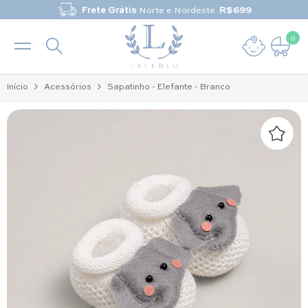
Pular para o conteúdo
Frete Grátis
Norte e Nordeste
R$699
0
0 it
Início
Acessórios
Sapatinho - Elefante - Branco