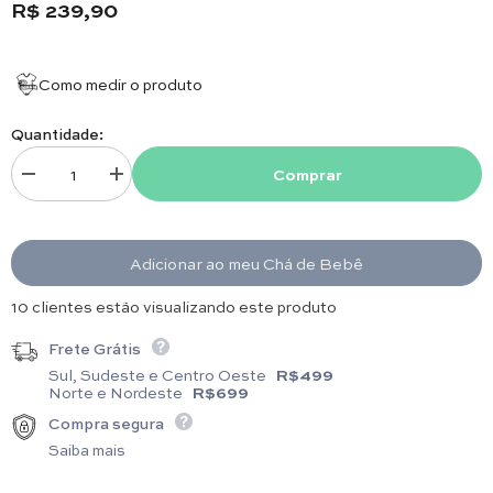
R$ 239,90
Como medir o produto
Quantidade:
Comprar
Diminuir quantidade para Toalha de Banho com Capuz e Fralda - Arabes
Aumentar quantidade para Toalha de Banho com Capuz e F
Adicionar ao meu Chá de Bebê
3 clientes estão visualizando este produto
Frete Grátis
Sul, Sudeste e Centro Oeste
R$499
Norte e Nordeste
R$699
Compra segura
Saiba mais