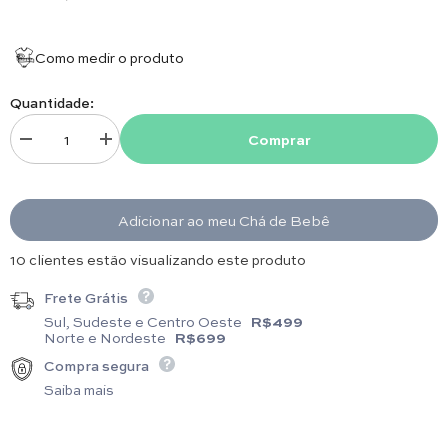
Como medir o produto
Quantidade:
Comprar
Diminuir quantidade para Toalha de Batizado - Meu Batizado Pérolas
Aumentar quantidade para Toalha de Batizado - Meu Batiz
Adicionar ao meu Chá de Bebê
3 clientes estão visualizando este produto
Frete Grátis
Sul, Sudeste e Centro Oeste
R$499
Norte e Nordeste
R$699
Compra segura
Saiba mais